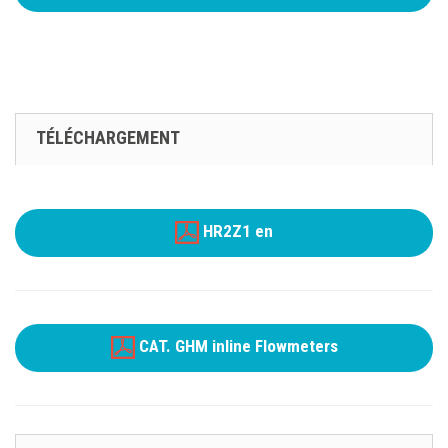
TÉLÉCHARGEMENT
HR2Z1 en
CAT. GHM inline Flowmeters