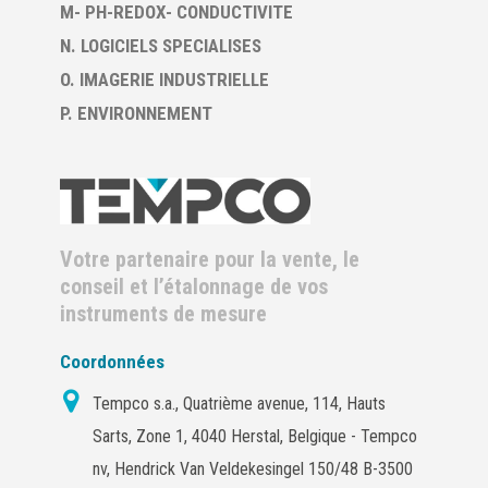
M- PH-REDOX- CONDUCTIVITE
N. LOGICIELS SPECIALISES
O. IMAGERIE INDUSTRIELLE
P. ENVIRONNEMENT
Votre partenaire pour la vente, le
conseil et l’étalonnage de vos
instruments de mesure
Coordonnées
Tempco s.a., Quatrième avenue, 114, Hauts
Sarts, Zone 1, 4040 Herstal, Belgique - Tempco
nv, Hendrick Van Veldekesingel 150/48 B-3500