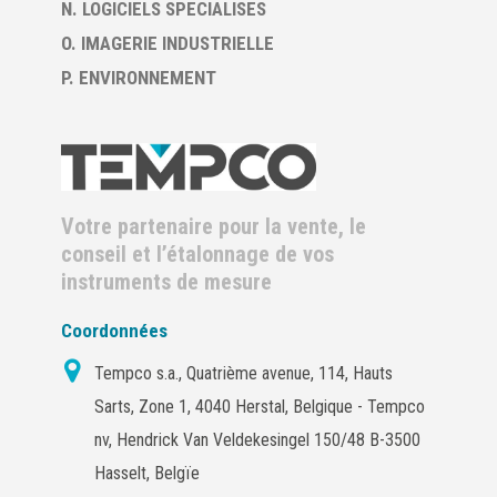
N. LOGICIELS SPECIALISES
O. IMAGERIE INDUSTRIELLE
P. ENVIRONNEMENT
Votre partenaire pour la vente, le
conseil et l’étalonnage de vos
instruments de mesure
Coordonnées
Tempco s.a., Quatrième avenue, 114, Hauts
Sarts, Zone 1, 4040 Herstal, Belgique - Tempco
nv, Hendrick Van Veldekesingel 150/48 B-3500
Hasselt, Belgïe