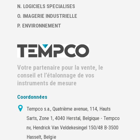
N. LOGICIELS SPECIALISES
O. IMAGERIE INDUSTRIELLE
P. ENVIRONNEMENT
Votre partenaire pour la vente, le
conseil et l’étalonnage de vos
instruments de mesure
Coordonnées
Tempco s.a., Quatrième avenue, 114, Hauts
Sarts, Zone 1, 4040 Herstal, Belgique - Tempco
nv, Hendrick Van Veldekesingel 150/48 B-3500
Hasselt, Belgïe