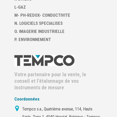
L-GAZ
M- PH-REDOX- CONDUCTIVITE
N. LOGICIELS SPECIALISES
O. IMAGERIE INDUSTRIELLE
P. ENVIRONNEMENT
Votre partenaire pour la vente, le
conseil et l’étalonnage de vos
instruments de mesure
Coordonnées
Tempco s.a., Quatrième avenue, 114, Hauts
Sarts, Zone 1, 4040 Herstal, Belgique - Tempco