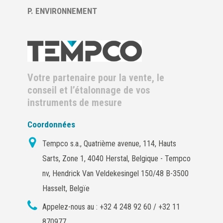
P. ENVIRONNEMENT
Votre partenaire pour la vente, le
conseil et l’étalonnage de vos
instruments de mesure
Coordonnées
Tempco s.a., Quatrième avenue, 114, Hauts
Sarts, Zone 1, 4040 Herstal, Belgique - Tempco
nv, Hendrick Van Veldekesingel 150/48 B-3500
Hasselt, Belgïe
Appelez-nous au :
+32 4 248 92 60 / +32 11
870977