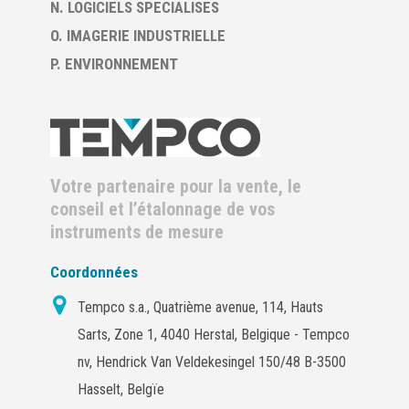
N. LOGICIELS SPECIALISES
O. IMAGERIE INDUSTRIELLE
P. ENVIRONNEMENT
Votre partenaire pour la vente, le
conseil et l’étalonnage de vos
instruments de mesure
Coordonnées
Tempco s.a., Quatrième avenue, 114, Hauts
Sarts, Zone 1, 4040 Herstal, Belgique - Tempco
nv, Hendrick Van Veldekesingel 150/48 B-3500
Hasselt, Belgïe