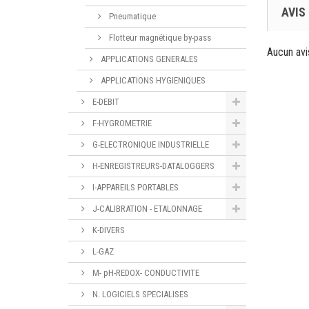
AVIS
Pneumatique
Flotteur magnétique by-pass
Aucun avi
APPLICATIONS GENERALES
APPLICATIONS HYGIENIQUES
E-DEBIT
F-HYGROMETRIE
G-ELECTRONIQUE INDUSTRIELLE
H-ENREGISTREURS-DATALOGGERS
I-APPAREILS PORTABLES
J-CALIBRATION - ETALONNAGE
K-DIVERS
L-GAZ
M- pH-REDOX- CONDUCTIVITE
N. LOGICIELS SPECIALISES