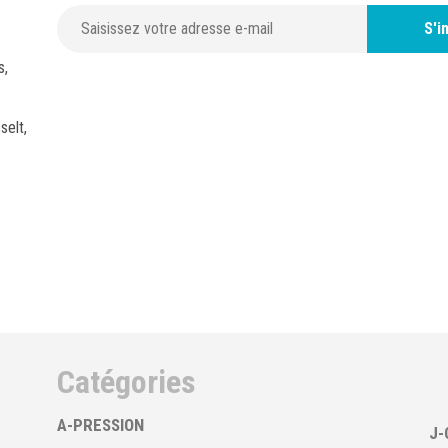
S'i
s,
selt,
Catégories
A-PRESSION
J-