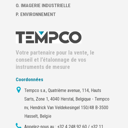
O. IMAGERIE INDUSTRIELLE
P. ENVIRONNEMENT
Votre partenaire pour la vente, le
conseil et l’étalonnage de vos
instruments de mesure
Coordonnées
Tempco s.a., Quatrième avenue, 114, Hauts
Sarts, Zone 1, 4040 Herstal, Belgique - Tempco
nv, Hendrick Van Veldekesingel 150/48 B-3500
Hasselt, Belgïe
Appelez-nous au :
+32 4 248 92 60 / +32 11