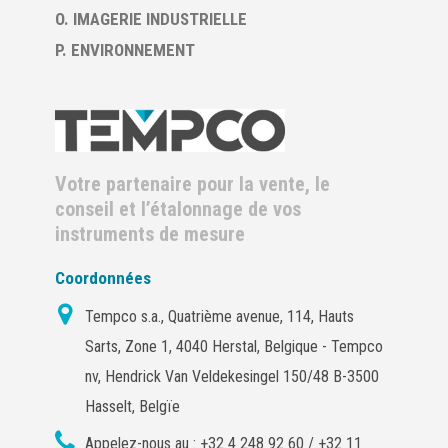
O. IMAGERIE INDUSTRIELLE
P. ENVIRONNEMENT
Votre partenaire pour la vente, le
conseil et l’étalonnage de vos
instruments de mesure
Coordonnées
Tempco s.a., Quatrième avenue, 114, Hauts
Sarts, Zone 1, 4040 Herstal, Belgique - Tempco
nv, Hendrick Van Veldekesingel 150/48 B-3500
Hasselt, Belgïe
Appelez-nous au :
+32 4 248 92 60 / +32 11