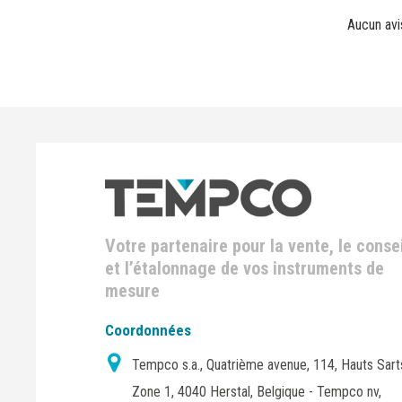
Aucun avi
Votre partenaire pour la vente, le consei
et l’étalonnage de vos instruments de
mesure
Coordonnées
Tempco s.a., Quatrième avenue, 114, Hauts Sart
Zone 1, 4040 Herstal, Belgique - Tempco nv,