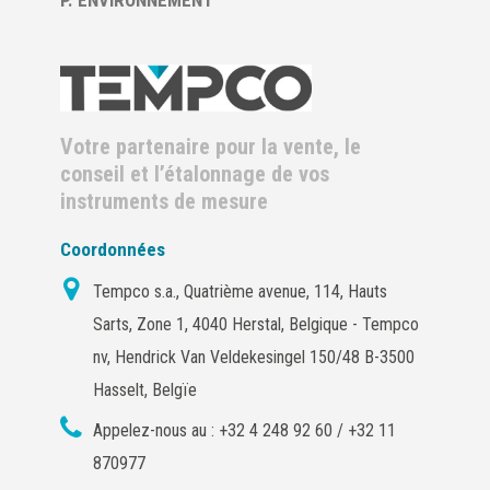
P. ENVIRONNEMENT
Votre partenaire pour la vente, le
conseil et l’étalonnage de vos
instruments de mesure
Coordonnées
Tempco s.a., Quatrième avenue, 114, Hauts
Sarts, Zone 1, 4040 Herstal, Belgique - Tempco
nv, Hendrick Van Veldekesingel 150/48 B-3500
Hasselt, Belgïe
Appelez-nous au :
+32 4 248 92 60 / +32 11
870977