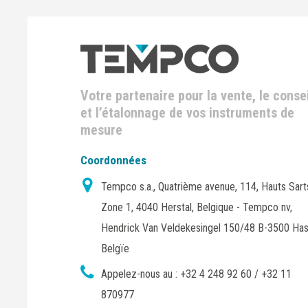
Votre partenaire pour la vente, le consei
et l’étalonnage de vos instruments de
mesure
Coordonnées
Tempco s.a., Quatrième avenue, 114, Hauts Sart
Zone 1, 4040 Herstal, Belgique - Tempco nv,
Hendrick Van Veldekesingel 150/48 B-3500 Has
Belgïe
Appelez-nous au :
+32 4 248 92 60 / +32 11
870977