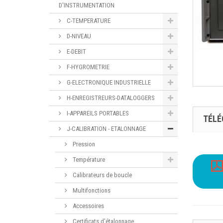
D'INSTRUMENTATION
C-TEMPERATURE
D-NIVEAU
E-DEBIT
F-HYGROMETRIE
G-ELECTRONIQUE INDUSTRIELLE
H-ENREGISTREURS-DATALOGGERS
I-APPAREILS PORTABLES
TÉL
J-CALIBRATION - ETALONNAGE
Pression
Température
Calibrateurs de boucle
Multifonctions
Accessoires
Certificats d'étalonnage