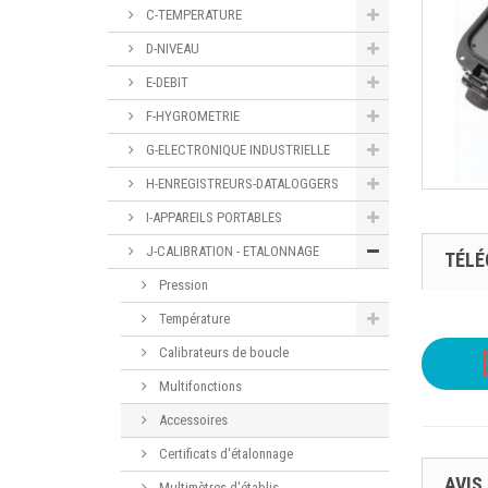
C-TEMPERATURE
D-NIVEAU
E-DEBIT
F-HYGROMETRIE
G-ELECTRONIQUE INDUSTRIELLE
H-ENREGISTREURS-DATALOGGERS
I-APPAREILS PORTABLES
J-CALIBRATION - ETALONNAGE
TÉL
Pression
Température
Calibrateurs de boucle
Multifonctions
Accessoires
Certificats d'étalonnage
AVIS
Multimètres d'établis