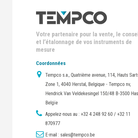
Votre partenaire pour la vente, le consei
et l’étalonnage de vos instruments de
mesure
Coordonnées
Tempco s.a., Quatrième avenue, 114, Hauts Sart
Zone 1, 4040 Herstal, Belgique - Tempco nv,
Hendrick Van Veldekesingel 150/48 B-3500 Has
Belgïe
Appelez-nous au :
+32 4 248 92 60 / +32 11
870977
E-mail :
sales@tempco.be