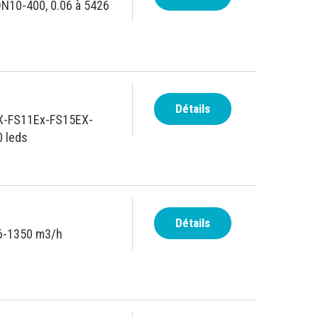
 DN10-400, 0.06 à 5426
Détails
EX-FS11Ex-FS15EX-
0 leds
Détails
06-1350 m3/h