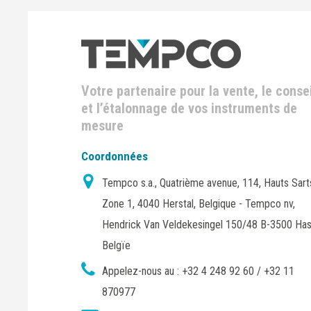
Votre partenaire pour la vente, le consei
et l’étalonnage de vos instruments de
mesure
Coordonnées
Tempco s.a., Quatrième avenue, 114, Hauts Sart
Zone 1, 4040 Herstal, Belgique - Tempco nv,
Hendrick Van Veldekesingel 150/48 B-3500 Has
Belgïe
Appelez-nous au :
+32 4 248 92 60 / +32 11
870977