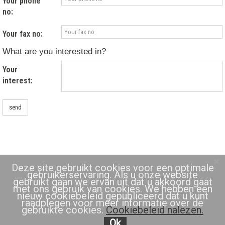
Your phone
no:
Your fax no:
What are you interested in?
Your
interest:
send
Deze site gebruikt cookies voor een optimale
gebruikerservaring. Als u onze website
gebruikt gaan we ervan uit dat u akkoord gaat
met ons gebruik van cookies. We hebben een
nieuw cookiebeleid gepubliceerd dat u kunt
raadplegen voor meer informatie over de
gebruikte cookies.
Cookiebeleid nalezen.
Ok